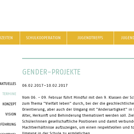
IZEITEN
SCHULKOOPERATION
JUGENDTREFFS
JUGEN
GENDER-PROJEKTE
AKTUELLES
06.02.2017–10.02.2017
TERMINE
Vom 06. - 09. Februar führt Mindful mit den 9. Klassen der Sc
zum Thema "Vielfalt leben" durch, bei der die geschlechtlich
KONZEPT
Orientierung, aber auch der Umgang mit "Andersartigkeit" in
VISION
Alter, Herkunft und Behinderung thematisiert werden soll. Ziel
Schüler/innen gesellschaftliche Positionen und damit verbun
SFÜHRUNG
Machtverhältnisse aufzuzeigen, um einen respektvollen und t
Umgang in der Schule zu ermöglichen.